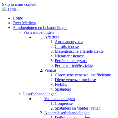
Skip to main content
Toggle
navigation
Home
Over Medivat
Aandoeningen en behandelingen
Vaataandoeningen
Arterieel
Aorta aneurysma
Carotisstenose
Mesenterische arteriële ziekte
Nierarteriestenose
Perifeer aneurysma
Perifere arteriële ziekte
Veneus
Chronische veneuze insufficiëntie
Diepe veneuze trombose
Flebitis
Spataders
Laserbehandelingen
Vaataandoeningen
Couperose
Spataders en ‘spider’ venen
Andere laserbehandelingen
Definitieve ontharing